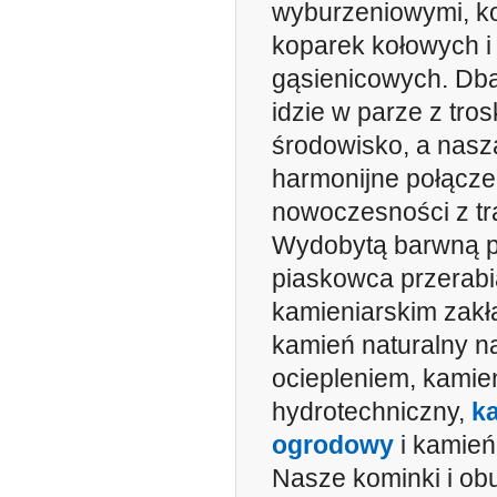
wyburzeniowymi, ko
koparek kołowych i
gąsienicowych. Dba
idzie w parze z tros
środowisko, a nasz
harmonijne połącze
nowoczesności z tr
Wydobytą barwną p
piaskowca przerab
kamieniarskim zakła
kamień naturalny n
ociepleniem, kamie
hydrotechniczny,
k
ogrodowy
i kamień
Nasze kominki i o