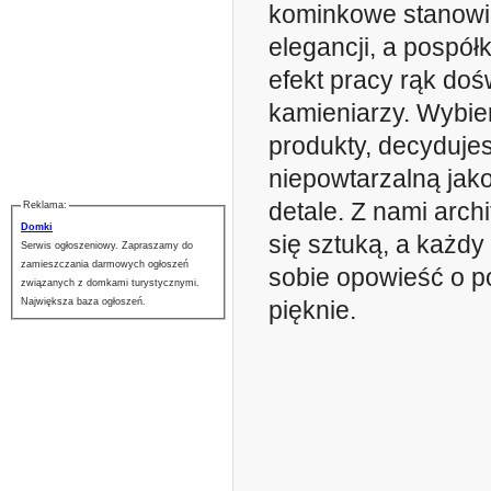
kominkowe stanowi
elegancji, a pospół
efekt pracy rąk do
kamieniarzy. Wybie
produkty, decydujes
niepowtarzalną jako
detale. Z nami archi
Reklama:
Domki
się sztuką, a każdy
Serwis ogłoszeniowy. Zapraszamy do
zamieszczania darmowych ogłoszeń
sobie opowieść o pol
związanych z domkami turystycznymi.
pięknie.
Największa baza ogłoszeń.