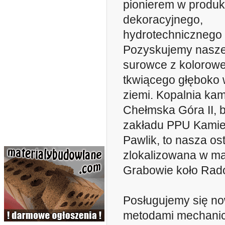
pionierem w produk
dekoracyjnego,
hydrotechnicznego 
Pozyskujemy nasze
surowce z kolorow
tkwiącego głęboko w
ziemi. Kopalnia kam
Chełmska Góra II,
zakładu PPU Kamie
Pawlik, to nasza ost
zlokalizowana w ma
Grabowie koło Rad
Posługujemy się n
metodami mechani